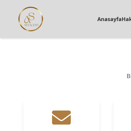
Anasayfa
Hak
B