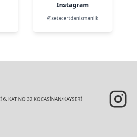
Instagram
@setacertdanismanlik
İ 6. KAT NO 32 KOCASİNAN/KAYSERİ
In