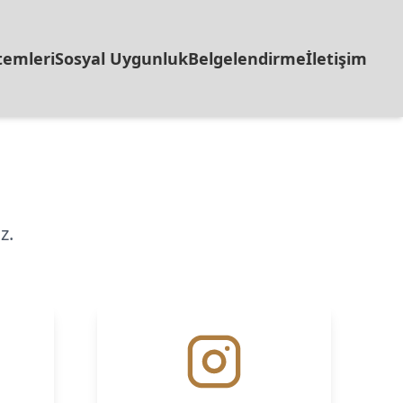
temleri
Sosyal Uygunluk
Belgelendirme
İletişim
z.